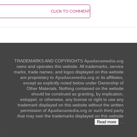
CLICK TO COMMENT
TRADEMARKS AND COPYRIGHTS
Apadanamedia.org
owns and operates this website. All trademarks, service
marks, trade names, and logos displayed on this website
are proprietary to
Apadanamedia.org
or its affiliates,
except as explicitly noted below under Ownership of
Other Materials. Nothing contained on the website
should be construed as granting, by implication,
estoppel, or otherwise, any license or right to use any
trademark displayed on this website without the written
permission of
Apadanamedia.org
or such third party
that may own the trademarks displayed on this website.
...
Read more
.