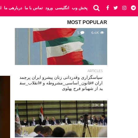
پخش وب
انگلیسی
ورود
تماس با ما
دربارهی ما
ا
MOST POPULAR
5
6.4K
ARTICLES
سپاسگزاری وقدردانی زنان پیشرو ایران پرچمد
اران #قانون_اساسی_مشروطه و #انقلاب_سف
ید از شهبانو فرح پهلوی
3.9K