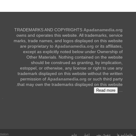
TRADEMARKS AND COPYRIGHTS
Apadanamedia.org
owns and operates this website. All trademarks, service
marks, trade names, and logos displayed on this website
are proprietary to
Apadanamedia.org
or its affiliates,
except as explicitly noted below under Ownership of
Other Materials. Nothing contained on the website
should be construed as granting, by implication,
estoppel, or otherwise, any license or right to use any
trademark displayed on this website without the written
permission of
Apadanamedia.org
or such third party
that may own the trademarks displayed on this website.
...
Read more
.
dation
تقاضانامه ها
حقوق بشر
اخبار
خانه