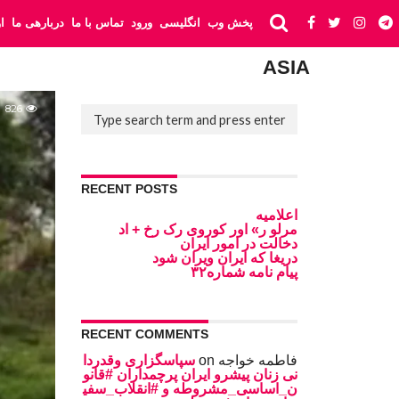
پخش وب
انگلیسی
ورود
تماس با ما
دربارهی ما
ا
ASIA
826
RECENT POSTS
اعلامیه
مرلو ر» اور کوروی رک رخ + اد
دخالت در امور ایران
دریغا که ایران ویران شود
پیام نامه شماره۳۲
RECENT COMMENTS
فاطمه خواجه
on
سپاسگزاری وقدردا
نی زنان پیشرو ایران پرچمداران #قانو
ن_اساسی_مشروطه و #انقلاب_سفی