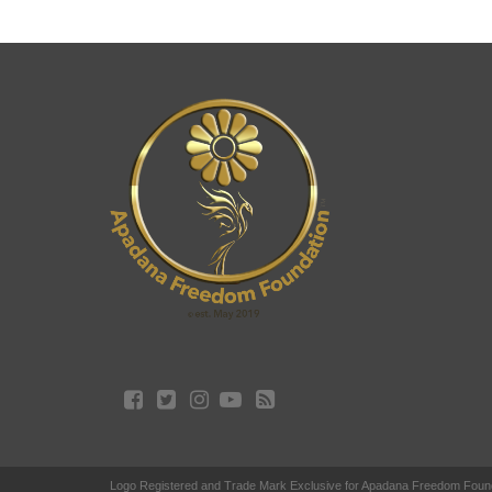
Logo Registered and Trade Mark Exclusive for Apadana Freedom Foun