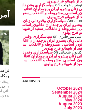
د از شهبانو فرح پهلوی
نوشین خواجه
on
سپاسگزاری وقدردان
ی زنان پیشرو ایران پرچمداران #قانو
آمر
ن_اساسی_مشروطه و #انقلاب_سفی
د از شهبانو فرح پهلوی
on
Anna
سپاسگزاری وقدردانی زنان
پیشرو ایران پرچمداران #قانون_اساس
ی_مشروطه و #انقلاب_سفید از شهبا
نو فرح پهلوی
88
على ميرجابرى
on
سپاسگزاری وقدر
دانی زنان پیشرو ایران پرچمداران #قا
نون_اساسی_مشروطه و #انقلاب_س
فید از شهبانو فرح پهلوی
کتایون شعبانی
on
سپاسگزاری وقدرد
انی زنان پیشرو ایران پرچمداران #قان
ون_اساسی_مشروطه و #انقلاب_س
فید از شهبانو فرح پهلوی
ترامپ
ریکایی
ARCHIVES
دونالد 
ی جدیدی
October 2024
داتی آم
September 2024
نده و...
August 2024
May 2024
August 2023
July 2023