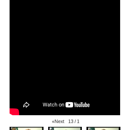
»
Next
13
/
1