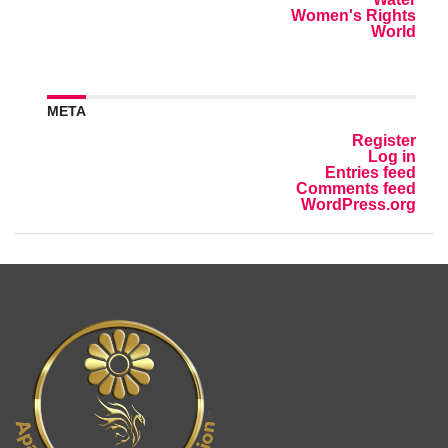
Women's Rights
World
META
Register
Log in
Entries feed
Comments feed
WordPress.org