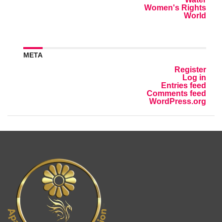
Women's Rights
World
META
Register
Log in
Entries feed
Comments feed
WordPress.org