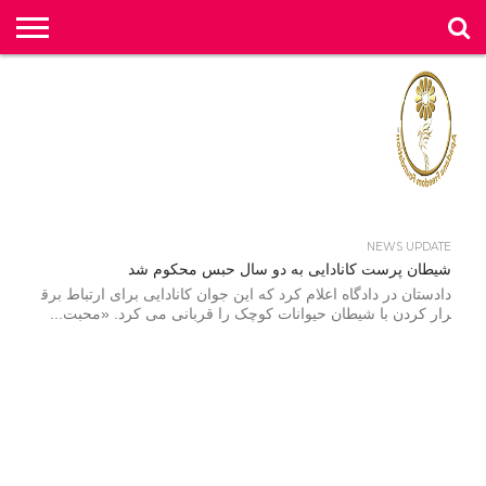
خ
ان
د
پخ
ا
ح
ان
او
تق
تما
و
ه
ا
ق
لو
رب
گل
خ
س
ر
ش
و
ی
با
ی
و
ار
با
ض
و
ما
ب
ه
ان
ر
ق
ت
د
س
ب
ها
ی
ام
ی
ه
ش
ما
ر
ها
NEWS UPDATE
شیطان پرست کانادایی به دو سال حبس محکوم شد
دادستان در دادگاه اعلام کرد که این جوان کانادایی برای ارتباط برق
رار کردن با شیطان حیوانات کوچک را قربانی می کرد. «محبت...