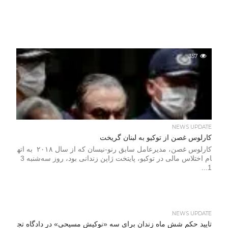
357
NEWS UPDATE
کارلوس غصن از توکیو به لبنان گریخت
کارلوس غصن، مدیرعامل سابق رنو-نیسان که از سال ۲۰۱۸ به اته
ام اختلاس مالی در توکیو، پایتخت ژاپن زندانی بود، روز سه‌شنبه 3
1...
NEWS UPDATE
تایید حکم شش ماه زندان برای سه «نوکیش مسیحی» در دادگاه تج