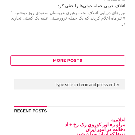
ائتلاف عربی حمله حوثی‌ها را خنثی کرد
نیروهای دریایی ائتلاف تحت رهبری عربستان سعودی روز دوشنبه ۱
۷ تیرماه اعلام کردند که یک حمله تروریستی علیه یک کشتی تجاری
در...
MORE POSTS
RECENT POSTS
اعلامیه
مرلو ر» اور کوروی رک رخ + اد
دخالت در امور ایران
دریغا که ایران ویران شود