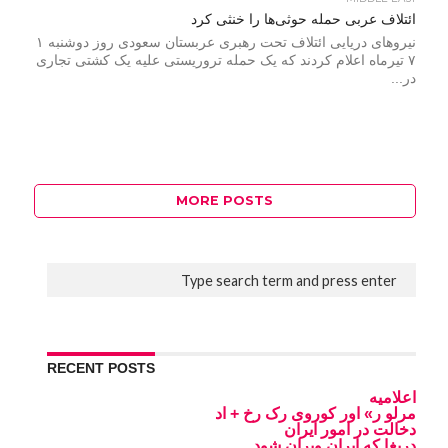
ائتلاف عربی حمله حوثی‌ها را خنثی کرد
نیروهای دریایی ائتلاف تحت رهبری عربستان سعودی روز دوشنبه ۱
۷ تیرماه اعلام کردند که یک حمله تروریستی علیه یک کشتی تجاری
در...
MORE POSTS
RECENT POSTS
اعلامیه
مرلو ر» اور کوروی رک رخ + اد
دخالت در امور ایران
دریغا که ایران ویران شود