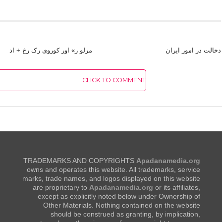
دخالت در امور ایران
مرلو ر» اور کوروی رک رخ + اد
CLICK TO COMMENT
TRADEMARKS AND COPYRIGHTS
Apadanamedia.org
owns and operates this website. All trademarks, service
marks, trade names, and logos displayed on this website
are proprietary to
Apadanamedia.org
or its affiliates,
except as explicitly noted below under Ownership of
Other Materials. Nothing contained on the website
should be construed as granting, by implication,