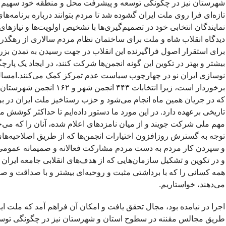
شهرستان نیز در چگونگی توسعه و پیشرفت محل و منطقه خود سهیم باش
تازه‌ای فرا روی ملت ایران گشوده شد تا مردم بتوانند درباره برنامه‌
نمایندگان انتخابی خود در تصمیم‌گیری‌ها با تشخیص اولویت‌ها و نیازه
دیدگاه انقلاب شاه و ملت برای ساختمان نظام مردم سالاری از رهگذر این
برای استقرار اصول فراگیرنده این انقلاب در جهت رسیدن به تمدن بز
بیشتر و بهتر در تکوین این گونه انجمن‌ها شرکت کنند، در ایجاد یک پارچ
نوسازی ایران نو در چهارچوب سیاست عدم تمرکز کمک می‌کنند.امسال
که در جریان همین ماه انجام می‌شود و حزب رستاخیز ملت ایران در 
تاریخی برعهده دارد. در این مورد ما دستور داده‌ایم تا حداکثر کوشش مبذ
مهم ملی شرکت جویند و از میان نامزدهای اعلام شده، آنان را که می‌خواه
توجه به گسترش روزافزون اختیارات انجمن‌ها که از طریق اصلاحیه‌ه
و سپردن کار مردم به دست مردم مشارکت فعالانه و صمیمانه عمومی د
و در تکوین و تشکیل سازمان‌هایی که از هدف‌های انقلابی جامعه ایران م
همه کسانی را که با برداشتی مثبت و روحیه‌ای بیشتر و با صداقت و صم
می‌دهند، خواستاریم.
اجرا در نیامده بود، مجال تحقق یافت و امکان آن فراهم آمد که ملت 
طریق مجالس مقننه در سطوح استان و شهرستان نیز در چگونگی توسع