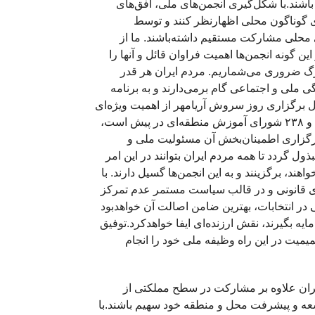
ند.با شکل‌گیری انجمن‌های ملی، افق‌های
های گوناگون محلی اظهارنظر کنند و توسط
ای محلی مشارکت مستقیم داشته‌باشند. ما از
 گونه انجمن‌ها اهمیت فراوان قائل و آنها را
رگ ضروری می‌شماریم. مردم ایران هر قدر
گی ملی و اجتماعی گام برمی‌دارند و به برنامه
 برگزاری روز سروش آریامهر از اهمیت ویژه‌ای
برخوردار است، زیرا انتخابات ۴۴۳ انجمن شهر و ۱۶۲ انجمن شهرستان و ۲۳۸ شورای آموزش منطقه‌ای در پیش است،
برگزاری اطمینان‌بخش آن مسئولیت ملی و
ول گردد تا همه مردم ایران بتوانند در این امر
ند، برگزینند و به این انجمن‌ها گسیل دارند. با
ای قانونی و در قالب سیاست مستمر عدم تمرکز
ر انتخابات، بهترین ضامن اصالت آن خواهدبود
ایه بگیرند، نقش ارزنده‌ای ایفا خواهدکرد.توفیق
یمیت در این راه وظیفه ملی خود را انجام
ایران علاوه بر مشارکت در سطح مملکتی از
ه و پیشرفت محل و منطقه خود سهیم باشند.با