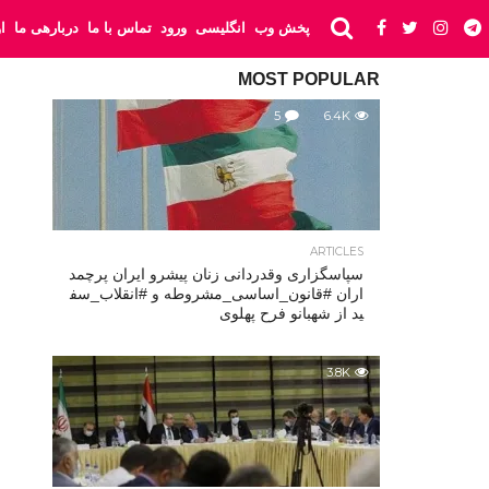
پخش وب
انگلیسی
ورود
تماس با ما
دربارهی ما
ا
MOST POPULAR
5
6.4K
ARTICLES
سپاسگزاری وقدردانی زنان پیشرو ایران پرچمد
اران #قانون_اساسی_مشروطه و #انقلاب_سف
ید از شهبانو فرح پهلوی
3.8K